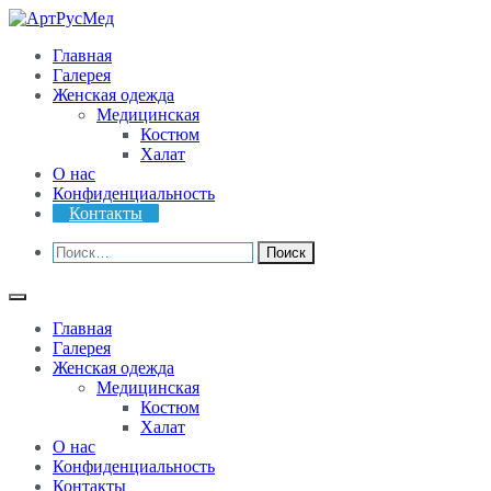
АртРусМед
Производство одежды "АртРусМед"
Главная
Галерея
Женская одежда
Медицинская
Костюм
Халат
О нас
Конфиденциальность
Контакты
Главная
Галерея
Женская одежда
Медицинская
Костюм
Халат
О нас
Конфиденциальность
Контакты